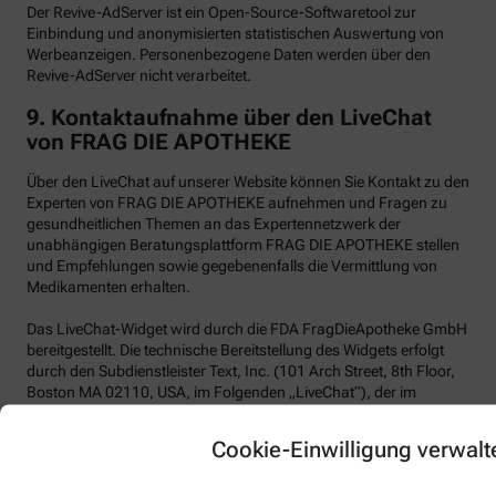
Der Revive-AdServer ist ein Open-Source-Softwaretool zur
Einbindung und anonymisierten statistischen Auswertung von
Werbeanzeigen. Personenbezogene Daten werden über den
Revive-AdServer nicht verarbeitet.
9.
Kontaktaufnahme über den LiveChat
von FRAG DIE APOTHEKE
Über den LiveChat auf unserer Website können Sie Kontakt zu den
Experten von FRAG DIE APOTHEKE aufnehmen und Fragen zu
gesundheitlichen Themen an das Expertennetzwerk der
unabhängigen Beratungsplattform FRAG DIE APOTHEKE stellen
und Empfehlungen sowie gegebenenfalls die Vermittlung von
Medikamenten erhalten.
Das LiveChat-Widget wird durch die FDA FragDieApotheke GmbH
bereitgestellt. Die technische Bereitstellung des Widgets erfolgt
durch den Subdienstleister Text, Inc. (101 Arch Street, 8th Floor,
Boston MA 02110, USA, im Folgenden „LiveChat“), der im
Auftrag von FRAG DIE APOTHEKE handelt. Wir selbst haben kein
Vertragsverhältnis mit der Text, Inc.
Cookie-Einwilligung verwalt
LiveChat verwendet funktionale Cookies.