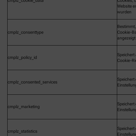
cmplz_cookie_data
Cookies, d
Website e
wurden
Bestimmt,
cmplz_consenttype
Cookie-B
angezeigt
Speichert 
cmplz_policy_id
Cookie-Ric
Speichert 
cmplz_consented_services
Einstellu
Speichert 
cmplz_marketing
Einstellu
Speichert 
cmplz_statistics
Einstellu