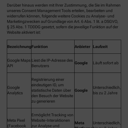
Darüber hinaus werden mit Ihrer Zustimmung, die Sie im Rahmen
unseres Consent Management Tools erteilen, bearbeiten und
widerrufen können, folgende weitere Cookies zu Analyse- und
Marketingzwecken auf Grundlage von Art. 6 Abs. 1 lit. a DSGVO,
§ 25 Abs. 1 TDDDG gesetzt, sofern die jeweilige Funktion auf der
Website aktiviert ist:
Bezeichnung
Funktion
Anbieter
Laufzeit
Google Maps
Liest die IP-Adresse des
Google
Läuft sofort ab
API
Benutzers
Registrierung einer
eindeutigen ID, um
Google
Unterschiedlich,
statistische Daten über
Google
Analytics
bis zu 2 Jahre
den Besuch der Website
zu generieren
Ermöglicht Tracking von
Meta Pixel
Website-Interaktionen
Meta
Unterschiedlich,
(Facebook
zur Analyse und