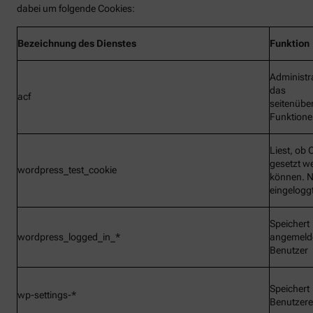
dabei um folgende Cookies:
Bezeichnung
des Dienstes
Funktion
Administr
das
acf
seitenübe
Funktionen
Liest, ob 
gesetzt w
wordpress_test_cookie
können. N
eingelogg
Speichert
wordpress_logged_in_*
angemeld
Benutzer
Speichert
wp-settings-*
Benutzere