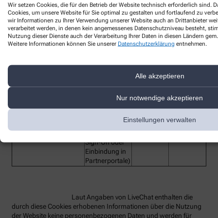
Wir setzen Cookies, die für den Betrieb der Website technisch erforderlich sind.
Cookies, um unsere Website für Sie optimal zu gestalten und fortlaufend zu ver
Bezeichnung des
wir Informationen zu Ihrer Verwendung unserer Website auch an Drittanbieter wei
Funktion
Anbieter
Laufzeit
verarbeitet werden, in denen kein angemessenes Datenschutzniveau besteht, stimm
Dienstes
Nutzung dieser Dienste auch der Verarbeitung Ihrer Daten in diesen Ländern gem. 
lc_cid
Customer ID
LiveChat
2 Jahre
Weitere Informationen können Sie unserer
Datenschutzerklärung
entnehmen.
Customer
lc_cst
LiveChat
2 Jahre
Secure Token
Alle akzeptieren
Technisches
Hilfs-Cookie,
rüft beim
Nur notwendige akzeptieren
Redirect die
OAuth-
oauth_redirect_detector
LiveChat
2 Jahre
Einstellungen verwalten
Anmeldung
(z.B. bei Single
Sign-On oder
Einbindung in
Partnerportale)
Laut Angaben von LiveChat enthalten die
durch diese Cookies erhobenen Informationen über die Nutzung
der Website keine personenbezogenen Daten und werden für