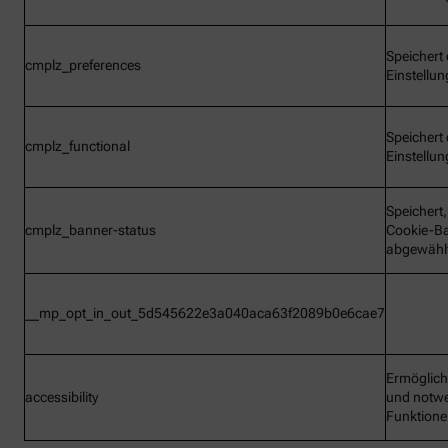
Speichert 
cmplz_preferences
Einstellu
Speichert 
cmplz_functional
Einstellu
Speichert
cmplz_banner-status
Cookie-B
abgewähl
__mp_opt_in_out_5d545622e3a040aca63f2089b0e6cae7
Ermöglic
accessibility
und notw
Funktion