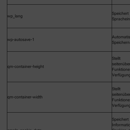
Speichert
wp_lang
Sprachein
Automati
wp-autosave-1
Speichern
Stellt
seitenübe
qm-container-height
Funktione
Verfügun
Stellt
seitenübe
qm-container-width
Funktione
Verfügun
Speichert
Informati